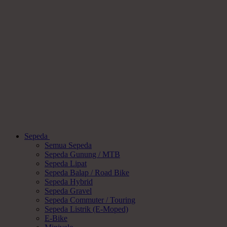
Sepeda
Semua Sepeda
Sepeda Gunung / MTB
Sepeda Lipat
Sepeda Balap / Road Bike
Sepeda Hybrid
Sepeda Gravel
Sepeda Commuter / Touring
Sepeda Listrik (E-Moped)
E-Bike