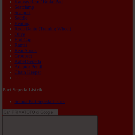
Kanvas Rem / Brake Pad
Seatclamp
Seatpost
Saddle
Bearing
Roda Bantu (Training Wheel)
Olive
End Cap
Rantai
Rear Shock
Groupset
Kabel Sepeda
Adaptor Pentil
Chain Keeper
Ex-display
Part Sepeda Listrik
Semua Part Sepeda Listrik