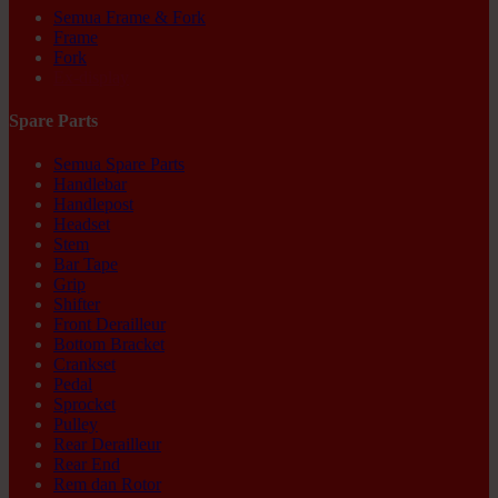
Semua Frame & Fork
Frame
Fork
Ex-display
Spare Parts
Semua Spare Parts
Handlebar
Handlepost
Headset
Stem
Bar Tape
Grip
Shifter
Front Derailleur
Bottom Bracket
Crankset
Pedal
Sprocket
Pulley
Rear Derailleur
Rear End
Rem dan Rotor