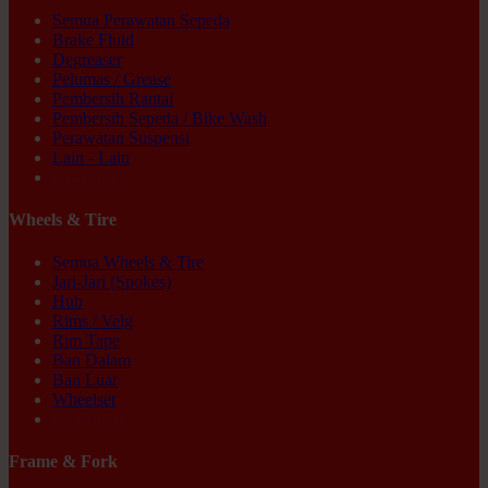
Semua Perawatan Sepeda
Brake Fluid
Degreaser
Pelumas / Grease
Pembersih Rantai
Pembersih Sepeda / Bike Wash
Perawatan Suspensi
Lain - Lain
Ex-display
Wheels & Tire
Semua Wheels & Tire
Jari-Jari (Spokes)
Hub
Rims / Velg
Rim Tape
Ban Dalam
Ban Luar
Wheelset
Ex-display
Frame & Fork