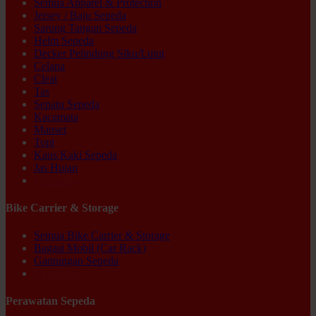
Semua Apparel & Protection
Jersey / Baju Sepeda
Sarung Tangan Sepeda
Helm Sepeda
Decker Pelindung Siku/Lutut
Celana
Cleat
Tas
Sepatu Sepeda
Kacamata
Manset
Topi
Kaus Kaki Sepeda
Jas Hujan
Ex-display
Bike Carrier & Storage
Semua Bike Carrier & Storage
Bagasi Mobil (Car Rack)
Gantungan Sepeda
Ex-display
Perawatan Sepeda