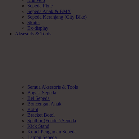
Minivelo
Sepeda Fixie
Sepeda Anak & BMX
Sepeda Keranjang (City Bike)
Skuter
Ex-display
Aksesoris & Tools
Semua Aksesoris & Tools
Bagasi Sepeda
Bel Sepeda
Boncengan Anak
Botol
Bracket Botol
Spatbor (Fender) Sepeda
Kick Stand
Kunci Pengaman Sepeda
Lampu Sepeda