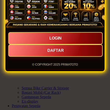
Celana
Cleat
Tas
Sepatu Sepeda
Kacamata
Manset
Topi
Kaus Kaki Sepeda
Jas Hujan
LOGIN
Ex-display
Bike Carrier & Storage
DAFTAR
© COPYRIGHT 2025 PRIMATOTO
Semua Bike Carrier & Storage
Bagasi Mobil (Car Rack)
Gantungan Sepeda
Ex-display
Perawatan Sepeda