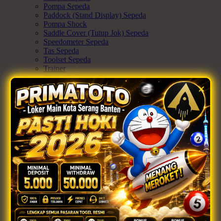
Pompa Sepeda
Paddock (Stand Display) Sepeda
Pompa Shock
Saddle Cover (Tutup Jok) Sepeda
Speedometer Sepeda
Tas Sepeda
Toolset Sepeda
Trainer
Aksesoris Lainnya
Ex-display
×
Apparel & Protection
Semua Apparel & Protection
Jersey / Baju Sepeda
Sarung Tangan Sepeda
Helm Sepeda
Decker Pelindung Siku/Lutut