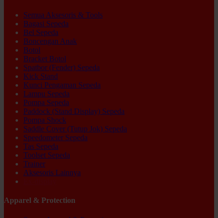
Semua Aksesoris & Tools
Bagasi Sepeda
Bel Sepeda
Boncengan Anak
Botol
Bracket Botol
Spatbor (Fender) Sepeda
Kick Stand
Kunci Pengaman Sepeda
Lampu Sepeda
Pompa Sepeda
Paddock (Stand Display) Sepeda
Pompa Shock
Saddle Cover (Tutup Jok) Sepeda
Speedometer Sepeda
Tas Sepeda
Toolset Sepeda
Trainer
Aksesoris Lainnya
Ex-display
Apparel & Protection