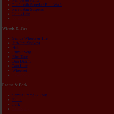
Pembersih Rantai
Pembersih Sepeda / Bike Wash
Perawatan Suspensi
Lain - Lain
Ex-display
Wheels & Tire
Semua Wheels & Tire
Jari-Jari (Spokes)
Hub
Rims / Velg
Rim Tape
Ban Dalam
Ban Luar
Wheelset
Ex-display
Frame & Fork
Semua Frame & Fork
Frame
Fork
Ex-display