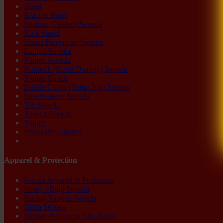
Botol
Bracket Botol
Spatbor (Fender) Sepeda
Kick Stand
Kunci Pengaman Sepeda
Lampu Sepeda
Pompa Sepeda
Paddock (Stand Display) Sepeda
Pompa Shock
Saddle Cover (Tutup Jok) Sepeda
Speedometer Sepeda
Tas Sepeda
Toolset Sepeda
Trainer
Aksesoris Lainnya
Ex-display
Apparel & Protection
Semua Apparel & Protection
Jersey / Baju Sepeda
Sarung Tangan Sepeda
Helm Sepeda
Decker Pelindung Siku/Lutut