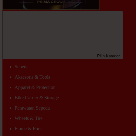
Pilih Kategori
Sepeda
Aksesoris & Tools
Apparel & Protection
Bike Carrier & Storage
Perawatan Sepeda
Wheels & Tire
Frame & Fork