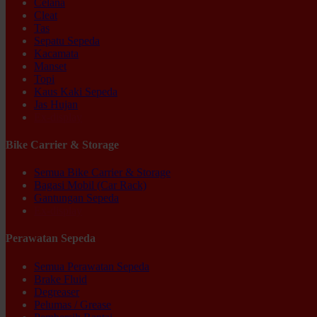
Celana
Cleat
Tas
Sepatu Sepeda
Kacamata
Manset
Topi
Kaus Kaki Sepeda
Jas Hujan
Ex-display
Bike Carrier & Storage
Semua Bike Carrier & Storage
Bagasi Mobil (Car Rack)
Gantungan Sepeda
Ex-display
Perawatan Sepeda
Semua Perawatan Sepeda
Brake Fluid
Degreaser
Pelumas / Grease