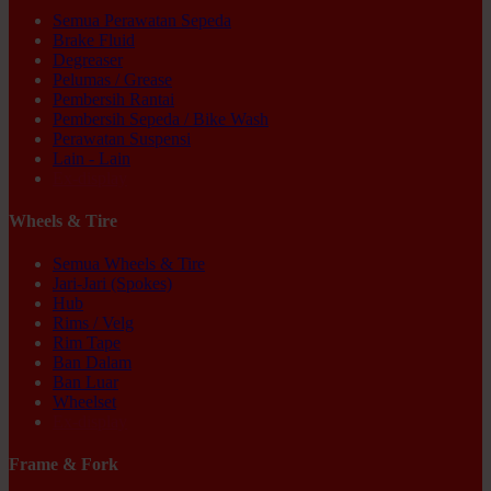
Semua Perawatan Sepeda
Brake Fluid
Degreaser
Pelumas / Grease
Pembersih Rantai
Pembersih Sepeda / Bike Wash
Perawatan Suspensi
Lain - Lain
Ex-display
Wheels & Tire
Semua Wheels & Tire
Jari-Jari (Spokes)
Hub
Rims / Velg
Rim Tape
Ban Dalam
Ban Luar
Wheelset
Ex-display
Frame & Fork