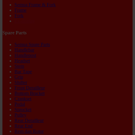
Semua Frame & Fork
Frame
Fork
Ex-display
Spare Parts
Semua Spare Parts
Handlebar
Handlepost
Headset
Stem
Bar Tape
Grip
Shifter
Front Derailleur
Bottom Bracket
Crankset
Pedal
Sprocket
Pulley
Rear Derailleur
Rear End
Rem dan Rotor