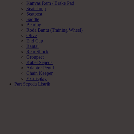
Kanvas Rem / Brake Pad
Seatclamp
Seatpost
Saddle
Bearing
Roda Bantu (Training Wheel)
Olive
End Cap
Rantai
Rear Shock
Groupset
Kabel Sepeda
Adaptor Pentil
Chain Keeper
Ex-display
Part Sepeda Listrik