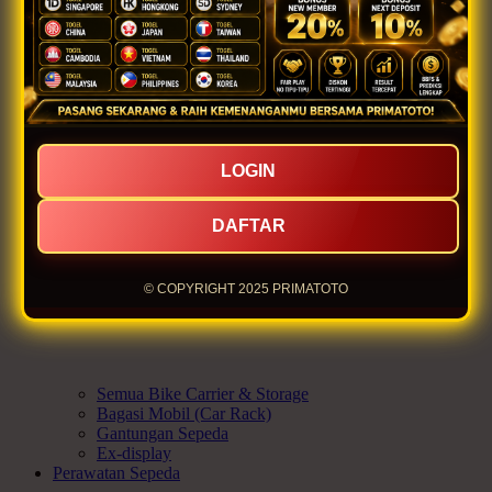
Celana
Cleat
Tas
Sepatu Sepeda
Kacamata
Manset
Topi
Kaus Kaki Sepeda
Jas Hujan
LOGIN
Ex-display
Bike Carrier & Storage
DAFTAR
© COPYRIGHT 2025 PRIMATOTO
Semua Bike Carrier & Storage
Bagasi Mobil (Car Rack)
Gantungan Sepeda
Ex-display
Perawatan Sepeda