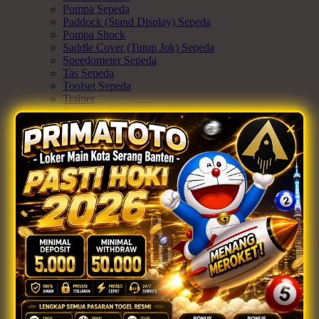
Pompa Sepeda
Paddock (Stand Display) Sepeda
Pompa Shock
Saddle Cover (Tutup Jok) Sepeda
Speedometer Sepeda
Tas Sepeda
Toolset Sepeda
Trainer
Aksesoris Lainnya
Ex-display
×
Apparel & Protection
Semua Apparel & Protection
Jersey / Baju Sepeda
Sarung Tangan Sepeda
Helm Sepeda
Decker Pelindung Siku/Lutut