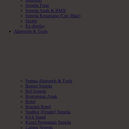
Minivelo
Sepeda Fixie
Sepeda Anak & BMX
Sepeda Keranjang (City Bike)
Skuter
Ex-display
Aksesoris & Tools
Semua Aksesoris & Tools
Bagasi Sepeda
Bel Sepeda
Boncengan Anak
Botol
Bracket Botol
Spatbor (Fender) Sepeda
Kick Stand
Kunci Pengaman Sepeda
Lampu Sepeda