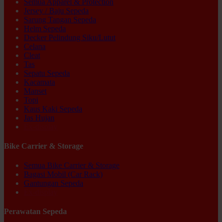
Semua Apparel & Protection
Jersey / Baju Sepeda
Sarung Tangan Sepeda
Helm Sepeda
Decker Pelindung Siku/Lutut
Celana
Cleat
Tas
Sepatu Sepeda
Kacamata
Manset
Topi
Kaus Kaki Sepeda
Jas Hujan
Ex-display
Bike Carrier & Storage
Semua Bike Carrier & Storage
Bagasi Mobil (Car Rack)
Gantungan Sepeda
Ex-display
Perawatan Sepeda