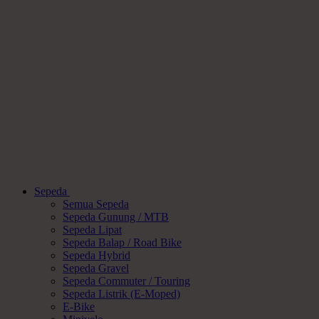
Sepeda
Semua Sepeda
Sepeda Gunung / MTB
Sepeda Lipat
Sepeda Balap / Road Bike
Sepeda Hybrid
Sepeda Gravel
Sepeda Commuter / Touring
Sepeda Listrik (E-Moped)
E-Bike