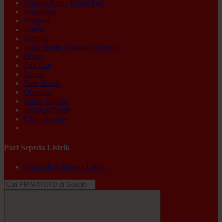
Kanvas Rem / Brake Pad
Seatclamp
Seatpost
Saddle
Bearing
Roda Bantu (Training Wheel)
Olive
End Cap
Rantai
Rear Shock
Groupset
Kabel Sepeda
Adaptor Pentil
Chain Keeper
Ex-display
Part Sepeda Listrik
Semua Part Sepeda Listrik