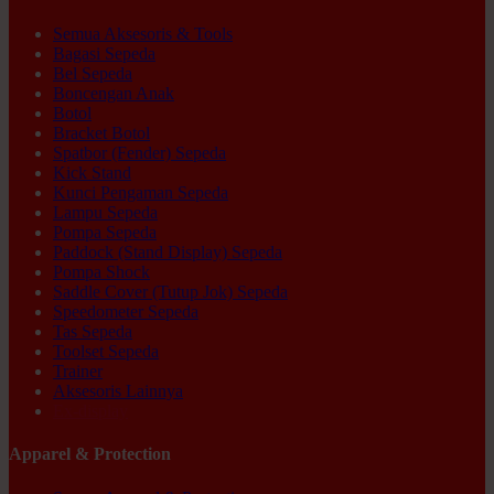
Semua Aksesoris & Tools
Bagasi Sepeda
Bel Sepeda
Boncengan Anak
Botol
Bracket Botol
Spatbor (Fender) Sepeda
Kick Stand
Kunci Pengaman Sepeda
Lampu Sepeda
Pompa Sepeda
Paddock (Stand Display) Sepeda
Pompa Shock
Saddle Cover (Tutup Jok) Sepeda
Speedometer Sepeda
Tas Sepeda
Toolset Sepeda
Trainer
Aksesoris Lainnya
Ex-display
Apparel & Protection