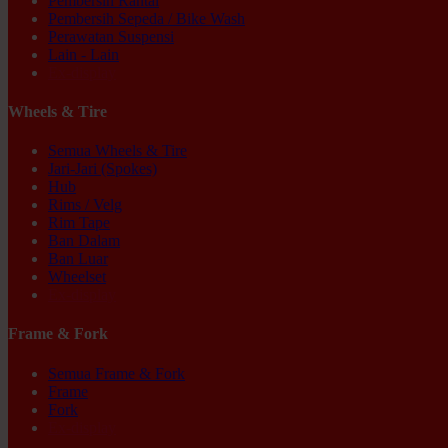
Pembersih Rantai
Pembersih Sepeda / Bike Wash
Perawatan Suspensi
Lain - Lain
Ex-display
Wheels & Tire
Semua Wheels & Tire
Jari-Jari (Spokes)
Hub
Rims / Velg
Rim Tape
Ban Dalam
Ban Luar
Wheelset
Ex-display
Frame & Fork
Semua Frame & Fork
Frame
Fork
Ex-display