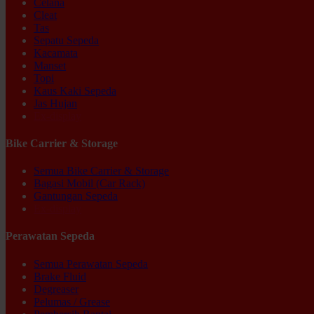
Celana
Cleat
Tas
Sepatu Sepeda
Kacamata
Manset
Topi
Kaus Kaki Sepeda
Jas Hujan
Ex-display
Bike Carrier & Storage
Semua Bike Carrier & Storage
Bagasi Mobil (Car Rack)
Gantungan Sepeda
Ex-display
Perawatan Sepeda
Semua Perawatan Sepeda
Brake Fluid
Degreaser
Pelumas / Grease