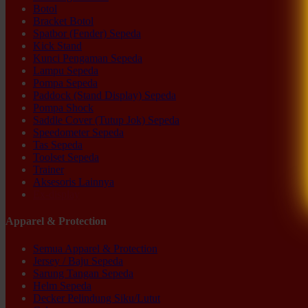
Botol
Bracket Botol
Spatbor (Fender) Sepeda
Kick Stand
Kunci Pengaman Sepeda
Lampu Sepeda
Pompa Sepeda
Paddock (Stand Display) Sepeda
Pompa Shock
Saddle Cover (Tutup Jok) Sepeda
Speedometer Sepeda
Tas Sepeda
Toolset Sepeda
Trainer
Aksesoris Lainnya
Ex-display
Apparel & Protection
Semua Apparel & Protection
Jersey / Baju Sepeda
Sarung Tangan Sepeda
Helm Sepeda
Decker Pelindung Siku/Lutut