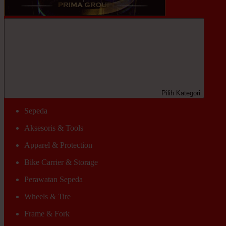
Pilih Kategori
Sepeda
Aksesoris & Tools
Apparel & Protection
Bike Carrier & Storage
Perawatan Sepeda
Wheels & Tire
Frame & Fork