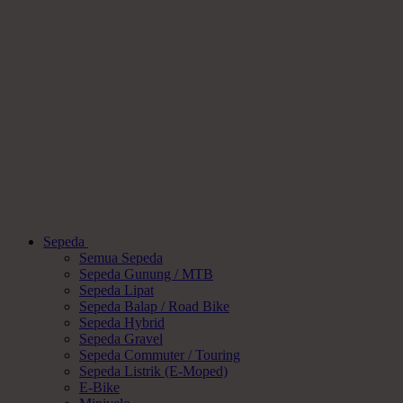
Sepeda
Semua Sepeda
Sepeda Gunung / MTB
Sepeda Lipat
Sepeda Balap / Road Bike
Sepeda Hybrid
Sepeda Gravel
Sepeda Commuter / Touring
Sepeda Listrik (E-Moped)
E-Bike