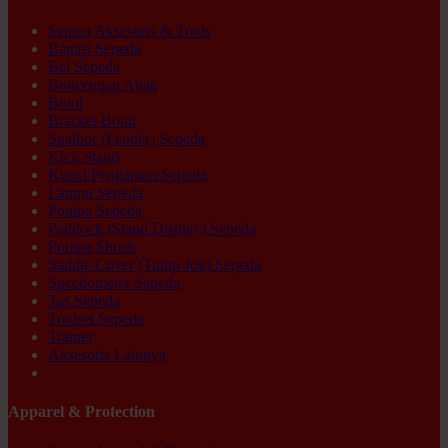
Semua Aksesoris & Tools
Bagasi Sepeda
Bel Sepeda
Boncengan Anak
Botol
Bracket Botol
Spatbor (Fender) Sepeda
Kick Stand
Kunci Pengaman Sepeda
Lampu Sepeda
Pompa Sepeda
Paddock (Stand Display) Sepeda
Pompa Shock
Saddle Cover (Tutup Jok) Sepeda
Speedometer Sepeda
Tas Sepeda
Toolset Sepeda
Trainer
Aksesoris Lainnya
Ex-display
Apparel & Protection