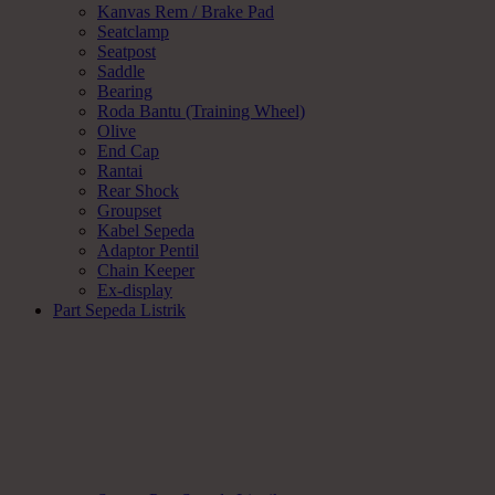
Kanvas Rem / Brake Pad
Seatclamp
Seatpost
Saddle
Bearing
Roda Bantu (Training Wheel)
Olive
End Cap
Rantai
Rear Shock
Groupset
Kabel Sepeda
Adaptor Pentil
Chain Keeper
Ex-display
Part Sepeda Listrik