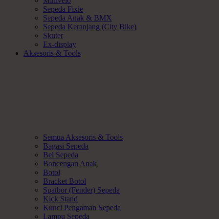
Minivelo
Sepeda Fixie
Sepeda Anak & BMX
Sepeda Keranjang (City Bike)
Skuter
Ex-display
Aksesoris & Tools
Semua Aksesoris & Tools
Bagasi Sepeda
Bel Sepeda
Boncengan Anak
Botol
Bracket Botol
Spatbor (Fender) Sepeda
Kick Stand
Kunci Pengaman Sepeda
Lampu Sepeda