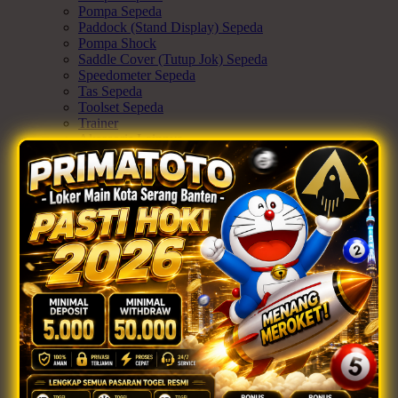
Pompa Sepeda
Paddock (Stand Display) Sepeda
Pompa Shock
Saddle Cover (Tutup Jok) Sepeda
Speedometer Sepeda
Tas Sepeda
Toolset Sepeda
Trainer
Aksesoris Lainnya
Ex-display
×
Apparel & Protection
Semua Apparel & Protection
Jersey / Baju Sepeda
Sarung Tangan Sepeda
Helm Sepeda
Decker Pelindung Siku/Lutut