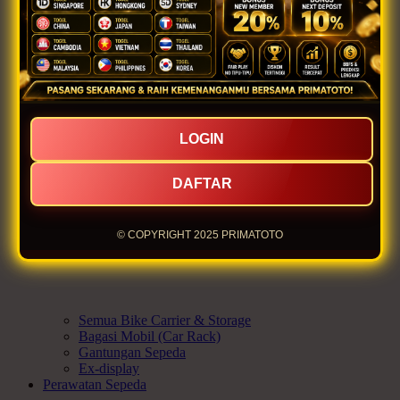
Celana
Cleat
Tas
Sepatu Sepeda
Kacamata
Manset
Topi
Kaus Kaki Sepeda
Jas Hujan
LOGIN
Ex-display
Bike Carrier & Storage
DAFTAR
© COPYRIGHT 2025 PRIMATOTO
Semua Bike Carrier & Storage
Bagasi Mobil (Car Rack)
Gantungan Sepeda
Ex-display
Perawatan Sepeda