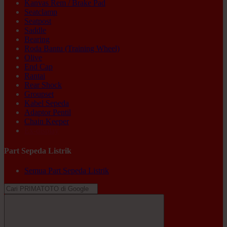
Kanvas Rem / Brake Pad
Seatclamp
Seatpost
Saddle
Bearing
Roda Bantu (Training Wheel)
Olive
End Cap
Rantai
Rear Shock
Groupset
Kabel Sepeda
Adaptor Pentil
Chain Keeper
Ex-display
Part Sepeda Listrik
Semua Part Sepeda Listrik