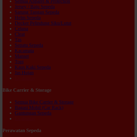
Semua Apparel & Protection
Jersey / Baju Sepeda
Sarung Tangan Sepeda
Helm Sepeda
Decker Pelindung Siku/Lutut
Celana
Cleat
Tas
Sepatu Sepeda
Kacamata
Manset
Topi
Kaus Kaki Sepeda
Jas Hujan
Ex-display
Bike Carrier & Storage
Semua Bike Carrier & Storage
Bagasi Mobil (Car Rack)
Gantungan Sepeda
Ex-display
Perawatan Sepeda