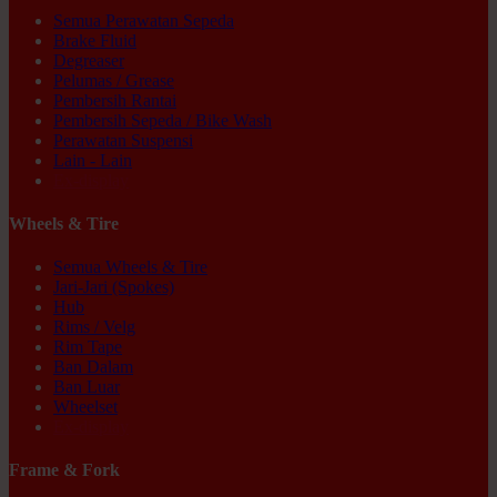
Semua Perawatan Sepeda
Brake Fluid
Degreaser
Pelumas / Grease
Pembersih Rantai
Pembersih Sepeda / Bike Wash
Perawatan Suspensi
Lain - Lain
Ex-display
Wheels & Tire
Semua Wheels & Tire
Jari-Jari (Spokes)
Hub
Rims / Velg
Rim Tape
Ban Dalam
Ban Luar
Wheelset
Ex-display
Frame & Fork