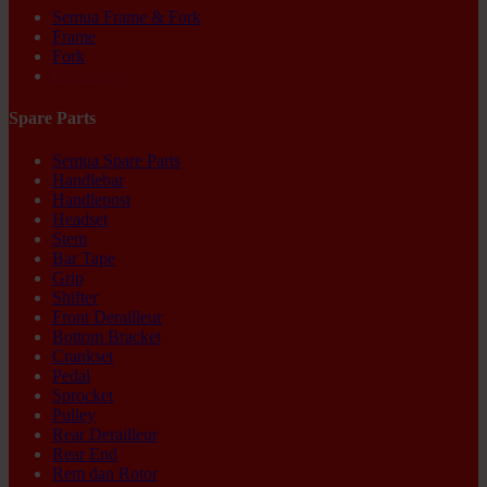
Semua Frame & Fork
Frame
Fork
Ex-display
Spare Parts
Semua Spare Parts
Handlebar
Handlepost
Headset
Stem
Bar Tape
Grip
Shifter
Front Derailleur
Bottom Bracket
Crankset
Pedal
Sprocket
Pulley
Rear Derailleur
Rear End
Rem dan Rotor