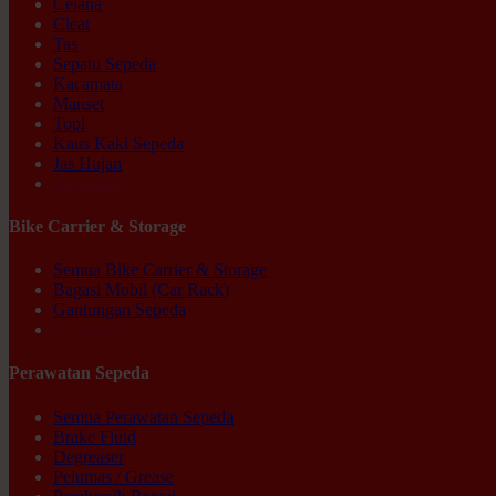
Celana
Cleat
Tas
Sepatu Sepeda
Kacamata
Manset
Topi
Kaus Kaki Sepeda
Jas Hujan
Ex-display
Bike Carrier & Storage
Semua Bike Carrier & Storage
Bagasi Mobil (Car Rack)
Gantungan Sepeda
Ex-display
Perawatan Sepeda
Semua Perawatan Sepeda
Brake Fluid
Degreaser
Pelumas / Grease