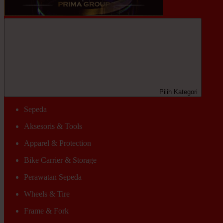
Pilih Kategori
Sepeda
Aksesoris & Tools
Apparel & Protection
Bike Carrier & Storage
Perawatan Sepeda
Wheels & Tire
Frame & Fork