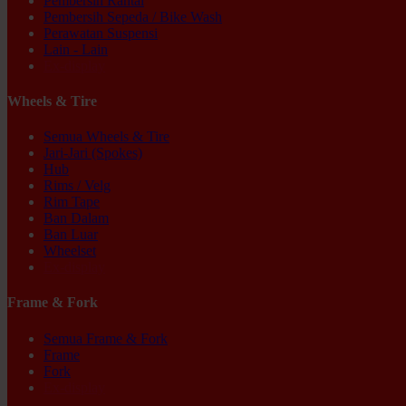
Pembersih Rantai
Pembersih Sepeda / Bike Wash
Perawatan Suspensi
Lain - Lain
Ex-display
Wheels & Tire
Semua Wheels & Tire
Jari-Jari (Spokes)
Hub
Rims / Velg
Rim Tape
Ban Dalam
Ban Luar
Wheelset
Ex-display
Frame & Fork
Semua Frame & Fork
Frame
Fork
Ex-display