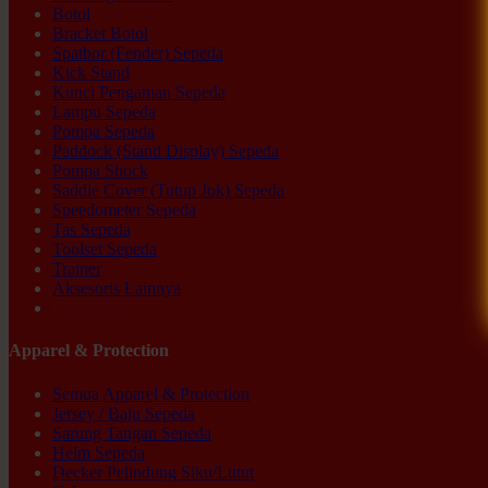
Botol
Bracket Botol
Spatbor (Fender) Sepeda
Kick Stand
Kunci Pengaman Sepeda
Lampu Sepeda
Pompa Sepeda
Paddock (Stand Display) Sepeda
Pompa Shock
Saddle Cover (Tutup Jok) Sepeda
Speedometer Sepeda
Tas Sepeda
Toolset Sepeda
Trainer
Aksesoris Lainnya
Ex-display
Apparel & Protection
Semua Apparel & Protection
Jersey / Baju Sepeda
Sarung Tangan Sepeda
Helm Sepeda
Decker Pelindung Siku/Lutut